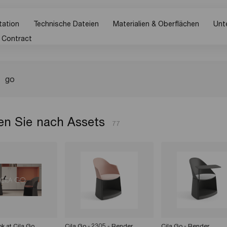
ation
Technische Dateien
Materialien & Oberflächen
Unt
 Contract
n Sie nach Assets
77
ok at Cila Go
Cila Go - 2305 - Render
Cila Go - Render