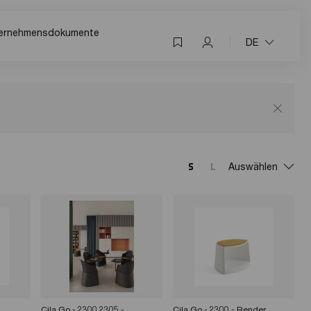
ernehmensdokumente
DE
Auswählen
Cila Go - 2300 2305 -
Cila Go - 2300 - Render