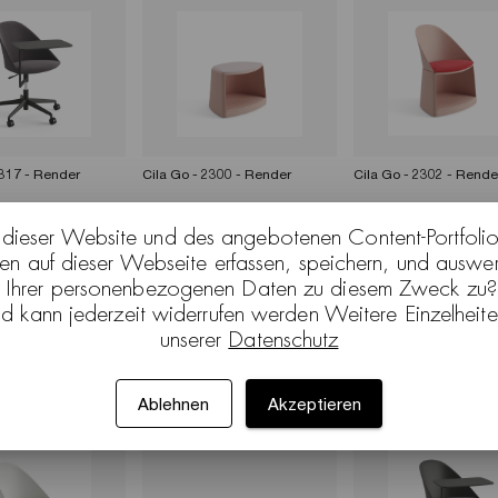
2317 - Render
Cila Go - 2300 - Render
Cila Go - 2302 - Rende
 dieser Website und des angebotenen Content-Portfolio
en auf dieser Webseite erfassen, speichern, und auswe
g Ihrer personenbezogenen Daten zu diesem Zweck zu? 
nd kann jederzeit widerrufen werden Weitere Einzelheite
unserer
Datenschutz
2319 - Render
Cila Go - 2315 - Render
Cila Go - 2313 - Rende
Ablehnen
Akzeptieren