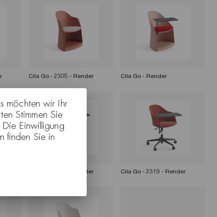
r
Cila Go - 2305 - Render
Cila Go - Render
s möchten wir Ihr
rten Stimmen Sie
Die Einwilligung
n finden Sie in
r
Cila Go - 2315 - Render
Cila Go - 2319 - Render