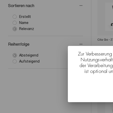
Sortieren nach
Erstellt
Name
Relevanz
Cila Go - 
Reihenfolge
Zur Verbesserung
Absteigend
Nutzungsverhalt
Aufsteigend
der Verarbeitun
ist optional u
Cila Go - 